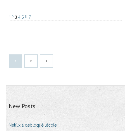
1
2
3
4
5
6
7
1
2
New Posts
Netflix a débloqué lécole