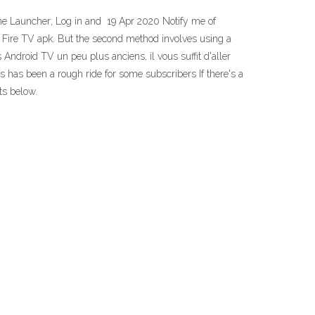
ome Launcher; Log in and 19 Apr 2020 Notify me of
 Fire TV apk. But the second method involves using a
ndroid TV un peu plus anciens, il vous suffit d'aller
 has been a rough ride for some subscribers If there's a
ts below.