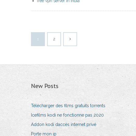
free vpn server in india
1
2
New Posts
Télécharger des films gratuits torrents
Icefilms kodi ne fonctionne pas 2020
Addon kodi daccès internet privé
Porte mon ip