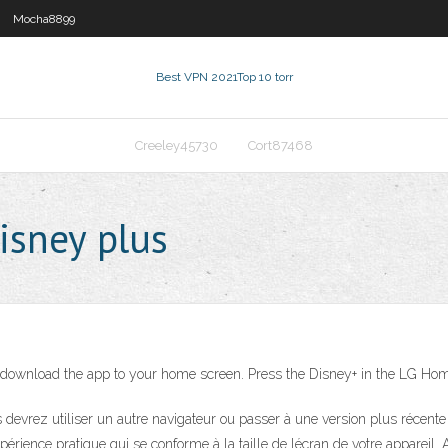
Mocha8899
Best VPN 2021
Top 10 torr
Creeley45730
Cort87468
isney plus
ill download the app to your home screen. Press the Disney+ in the LG H
devrez utiliser un autre navigateur ou passer à une version plus récente 
érience pratique qui se conforme à la taille de lécran de votre appareil. 