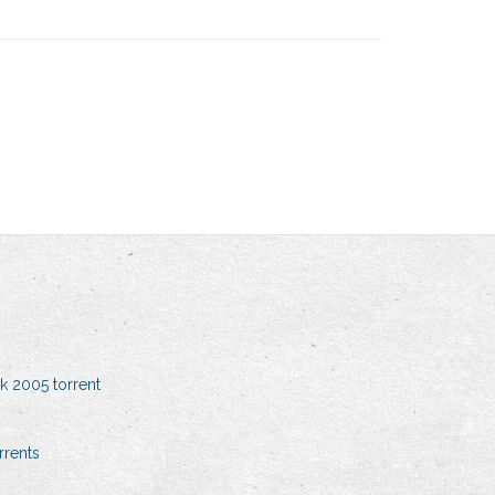
nk 2005 torrent
rrents