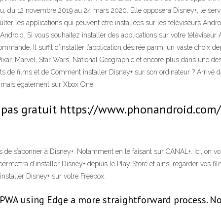
eu, du 12 novembre 2019 au 24 mars 2020. Elle opposera Disney+, le ser
ulter les applications qui peuvent être installées sur les téléviseurs An
-Android. Si vous souhaitez installer des applications sur votre télévis
nde. Il suffit d’installer l’application désirée parmi un vaste choix dep
ixar, Marvel, Star Wars, National Geographic et encore plus dans une de
s de films et de Comment installer Disney+ sur son ordinateur ? Arrivé d
OS mais également sur Xbox One
st pas gratuit https://www.phonandroid.com
ons de s’abonner à Disney+. Notamment en le faisant sur CANAL+. Ici, on vo
rmettra d’installer Disney+ depuis le Play Store et ainsi regarder vos fil
installer Disney+ sur votre Freebox.
 PWA using Edge a more straightforward process. Not