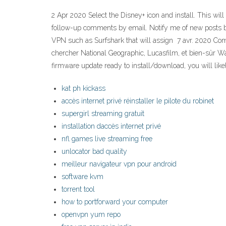
2 Apr 2020 Select the Disney+ icon and install. This w
follow-up comments by email. Notify me of new posts by
VPN such as Surfshark that will assign 7 avr. 2020 Comm
chercher National Geographic, Lucasfilm, et bien-sûr Wa
firmware update ready to install/download, you will lik
kat ph kickass
accès internet privé réinstaller le pilote du robinet
supergirl streaming gratuit
installation daccès internet privé
nfl games live streaming free
unlocator bad quality
meilleur navigateur vpn pour android
software kvm
torrent tool
how to portforward your computer
openvpn yum repo