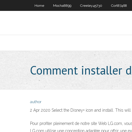
Home
Mocha8899
Creeley45730
Cort87468
Comment installer d
author
2 Apr 2020 Select the Disney+ icon and install. This w
Pour profiter pleinement de notre site Web LG.com, vous 
LG.com utilise une conception adaptée pour offrir une exp